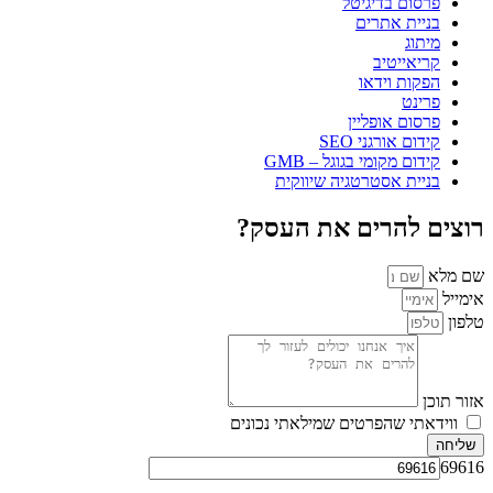
פרסום בדיגיטל
בניית אתרים
מיתוג
קריאייטיב
הפקות וידאו
פרינט
פרסום אופליין
קידום אורגני SEO
קידום מקומי בגוגל – GMB
בניית אסטרטגיה שיווקית
רוצים להרים את העסק?
שם מלא
אימייל
טלפון
אזור תוכן
ווידאתי שהפרטים שמילאתי נכונים
שליחה
69616