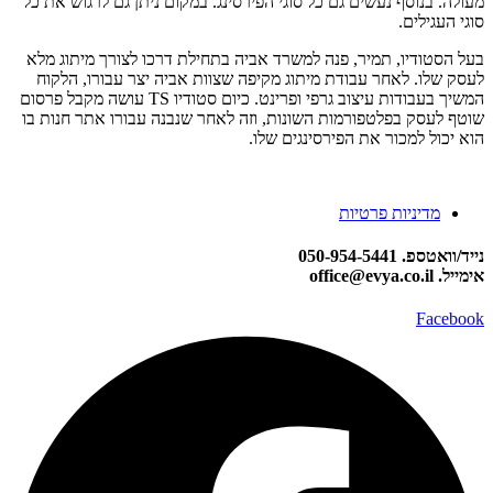
מעולה. בנוסף נעשים גם כל סוגי הפירסינג. במקום ניתן גם לרגוש את כל
סוגי העגילים.
בעל הסטודיו, תמיר, פנה למשרד אביה בתחילת דרכו לצורך מיתוג מלא
לעסק שלו. לאחר עבודת מיתוג מקיפה שצוות אביה יצר עבורו, הלקוח
המשיך בעבודות עיצוב גרפי ופרינט. כיום סטודיו TS עושה מקבל פרסום
שוטף לעסק בפלטפורמות השונות, וזה לאחר שנבנה עבורו אתר חנות בו
הוא יכול למכור את הפירסינגים שלו.
מדיניות פרטיות
נייד/וואטספ. 050-954-5441
אימייל. office@evya.co.il
Facebook