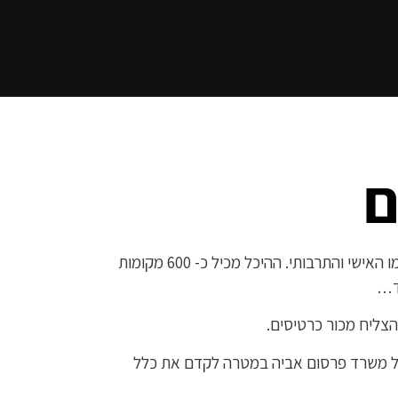
ם
היכל התרבות בת ים משקיע רבות בבניית תכנית איכותית ועשירה המאפשרת לכל אחד, בכל גיל, למצוא ביטוי לטעמו האישי והתרבותי. ההיכל מכיל כ- 600 מקומות
וד…
צליח מכור כרטיסים.
של משרד פרסום אביה במטרה לקדם את כלל