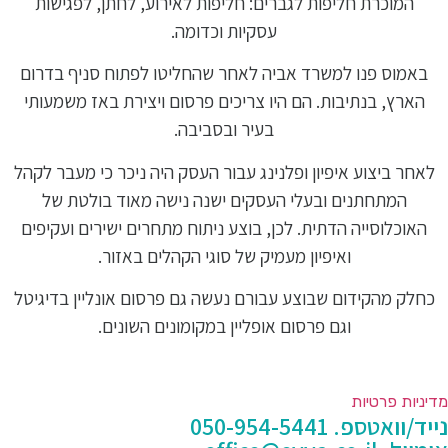
המוכרת חליפות לגברים: חליפות לאירוע, לחתן, לפגישות
עסקיות וכדומה.
באמוס פנו למשרד אביה לאחר שהחליטו לפתוח סניף בדרום
הארץ, בנתיבות. הם היו צריכים פרסום ויצירת באז משמעותי
בעיר ובסביבה.
לאחר ביצוע איפיון ופלנינג עבור העסק היה ניכר כי מעבר לקהל
המתחתנים ובעלי העסקים ישנה נישה מאוד בולטת של
האוכלוסייה הדתית. לכן, בוצע ניתוח מתחרים ישירים ועקיפים
ואיפיון מעמיק של סוגי הקהלים באזור.
כחלק מהקידום שבוצע עבורם נעשה גם פרסום אונליין בדיגיטל
וגם פרסום אופליין במקומונים השונים.
דיניות פרטיות
ייד/וואטספ. 050-954-5441