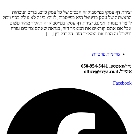
יצירת דף עסקי בפייסבוק זה הבסיס של כל עסק כיום. בד״כ הנוכחות
הראשונה של עסק בדיגיטל היא בפייסבוק, למה? כי זה לא עולה כסף ויכול
לייצר הכנסות. אמנם, יצירת דף עסקי בפייסבוק זה תהליך מאוד פשוט,
אבל אם אתם קוראים את המאמר הזה, כנראה שאתם צריכים עזרה
ובשביל זה הכנו את המאמר הזה. ההבדל בין […]
מדיניות פרטיות
נייד/וואטספ. 050-954-5441
אימייל. office@evya.co.il
Facebook