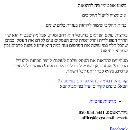
ביצוע אופטימיזציה לתוצאות
אוטומציה לייעול תהליכים
בניית תהליכי שימור לקוחות בעזרת כלים שונים
בקיצור, עולם הפרסום בדיגיטל הוא רחב ומגוון, אבל מה שבטוח הוא שזו
הדרך הפופולרית והרלוונטית לרוב העסקים ע״מ לקדם את העסק. כמובן
שהכל תלוי במי עושה את הפרסום ועד כמה הוא יודע לעשות פרסום נכון
שמביא תוצאות.
מעוניינים להראות את העסק שלכם לעולם? לייצר נוכחות ולהגדיל
מכירות? אנחנו כאן בשביל לתת לכם את המענה! מוזמנים להשאיר
פרטים, evya כבר ידאגו לכל השאר.
קודם
הקודם
למה כדאי לפרסם בפייסבוק?
הבא
6 טיפים לקידום יעיל בפייסבוק
הבא
מדיניות פרטיות
נייד/וואטספ. 050-954-5441
אימייל. office@evya.co.il
Facebook