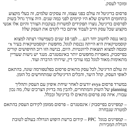
ומוכר לעסק.
פרסום בדיגיטל זה עולם בפני עצמו, זה עסקים שלמים, זה בעלי מקצוע
בתחומים חדשים שלא היו קיימים לפני כמה שנים. היה צורך גדול בשוק
לפרסום בדיגיטל, נוצרו תפקידים למשרות בעקבות הצורך והיום אלו אנשי
מקצוע שכל עסק חייב לעבוד איתם כדי לקדם את העסק שלו!
בואו ננסה לחשוב יחד רגע… לפני 10 שנים כשמישהי רצתה למצוא
קוסמטיקאית היא הייתה נכנסת לגוגל, מחפשת ״קוסמטיקאית בעיר x״
ומנסה למצוא תוצאות לרוונטיות. היום, בנישה הזו רוב החיפושים קורים
בפייסבוק, מאפרות מחפשים יותר באינסטגרם. מנגד יש נישות שעדיין
מתאימות מאוד לגוגל כמו עורכי דין, שירותי הדברה ועוד.
זה עולם הדיגיטל, לכל עסק מתאים פרסום בפלטפורמה שונה, בהתאם
לאופי העסק, קהל היעד, והכלים הדיגיטלים שמתחדשים כל הזמן.
במשרד פרסום evya יודעים לאחר שיחת איפיון עם העסק ותהליך
planning של השוק והמתחרים, להבין מה בדיוק הצרכים שלו, מה נכון
עבורו, איזה סוג פרסום מתאים לו בדיגיטל ובכלל.
– קמפיינים בפייסבוק / אינסטגרם – פרסום ממומן לקידום העסק בהתאם
למטרה שנבחרה
– קמפיינים בגוגל PPC – קידום ברשת היפוש הגדולה בעולם לטובת
הגדלת המכירות