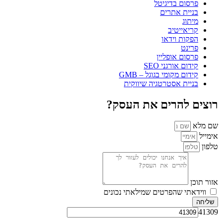
פרסום בדיגיטל
בניית אתרים
מיתוג
קריאייטיב
הפקות וידאו
פרינט
פרסום אופליין
קידום אורגני SEO
קידום מקומי בגוגל – GMB
בניית אסטרטגיה שיווקית
רוצים להרים את העסק?
שם מלא
אימייל
טלפון
אזור תוכן
ווידאתי שהפרטים שמילאתי נכונים
שליחה
41309