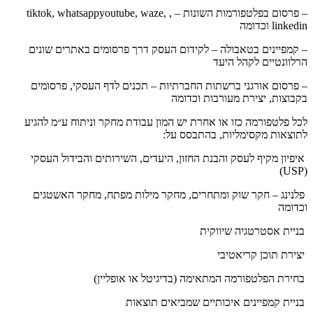
– פרסום בפלטפורמות השונות – , tiktok, whatsappyoutube, waze,
linkedin וכדומה
– קמפיינים בטאבולה – לקידום העסק דרך פרסומים באתרים שונים
הרלוונטיים לקהל היעד
– פרסום אורגני ברשתות החברתיות – תכנים לדף העסקי, פרסומים
בקבוצות, יצירת מעורבות וכדומה
לכל פלטפורמה כזו או אחרת יש המון עבודת מחקר וניתוח ע״מ להגיע
לתוצאות מקסימליות, בהתבסס על:
איפיון מקיף לעסק והבנת החזון, היעדים, השירותים והבידול העסקי
(USP)
פלנינג – חקר שוק ומתחרים, מחקר מילות מפתח, מחקר האשטגים
וכדומה
בניית אסטרטגיה שיווקית
יצירת תוכן קריאטיבי
בחירת הפלטפורמה המתאימה (בדיגיטל או אופליין)
בניית קמפיינים איכותיים שמביאים תוצאות