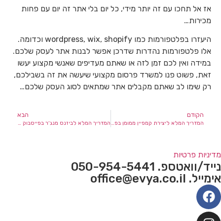
אז אל תחכו עם זה יותר מידי, כל יום בלי אתר זה יום עם פחות
מכירות…
היעזרו בפלטפורמות כמו wordpress, wix, shopify וכדומה.
אלו פלטפורמות נהדרות שדרכן אפשר לבנות אתר לעסק שלכם.
במידה ואין לכם זמן לזה או שאתם מעדיפים שאנשי מקצוע יעשו
זאת, פשוט פנו למשרד פרסום מקצועי שיעשה את זה בשבילכם,
רק שימו לב שאתם מקבלים אתר שמתאים לסוג העסק שלכם…
הקודם
הבא
המדריך המלא ליצירת קמפיין ממומן בפייסבוק
המדריך המלא לביזנס מנג׳ר בפייסבוק – ככה עושים את זה נכון.
דיניות פרטיות
ייד/וואטספ. 050-954-5441
מייל. office@evya.co.il