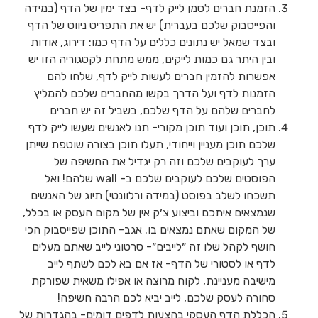
הזמנת חברים לסמן לייק לדף- בצד ימין של הדף (במידה
והפייסבוק שלכם בעברית) יש את התפריט ניווט של הדף
ובצד שמאל יש נתונים כללים על הדף כמו: דירוג, אודות
ובין היתר גם כמות לייקים, ממש מתחת לקטגוריה הזו יש
אפשרות להזמין חברים לעשות לייק לדף, שלחו להם
הזמנות לדף ועל הדרך בקשו מהחברים שלכם להמליץ
לחברים שלהם על הדף שלכם, בשביל זה יש חברים
תוכן, תוכן ועוד תוכן מקורי- תנו לאנשים שעשו לייק לדף
שלכם תוכן מעניין וייחודי, תעלו תוכן בצורה שוטפת שייתן
ערך לעוקבים שלכם וזה רק יגדיל את החשיפה של
הפוסטים שלכם לעוקבים שלכם ב- wall שלהם! ואל
תשכחו לשלב בפוסט (במידה ורלוונטי) תיוג של האנשים
שנמצאים איתכם וביצוע צ׳ק אין של מקום העסק או בכלל,
של המקום שאתם נמצאים בו. אגב- התוכן שפייסבוק הכי
חושף לקהל שלו זה ״לייבים״- סרטוני לייב שאתם מעלים
לדף או לסטורי של הדף- אז אם בא לכם לשתף לייב
מישיבה מעניינת, לקוח מרוצה או אפילו משאית שפורקת
סחורה לעסק שלכם, לייב יביא לכם הרבה חשיפה!
הכללת הדף העסקי בהצעות לדפים דומים- בהגדרות של