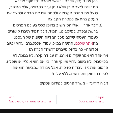
בהן את העסק שלכם. וכשאני אומרת ״לדחוף״ אני לא
מתכוונת לייצר תוכן שלא נותן ערך בקבוצה, אלא ההיפך,
לנצל את מטרת הקבוצה ולקחת שם את הבמה ולהציג את
העסק בהתאם למטרת הקבוצה
דבר אחרון, ואולי הכי חשוב באופן כללי בעולם הפרסום
ברשת ובפרט בפייסבוק… תמיד, אבל תמיד תיצרו קישורים
לעמוד העסקי שלכם מכל המדיות השונות של העסק:
מה
אתר שלכם
, חתימה במייל, עמוד אינסטגרם, ערוץ יוטיוב
וכדומה- כך בדיוק מייצרים ״רשת״ חברתית!
אף אחד לא אמר שקידום אורגני זו עבודה קלה, לא בגוגל, לא
בפייסבוק ולא בשום ערוץ שיווקי אחר, בין אם הוא אונליין או אופליין.
פרסום אורגני זו עבודה סזיפית, אבל עבודה שמביאה תוצאות
לטווח הרחוק והכי חשוב, ללא עלות!
אביה דיזיינז – משרד פרסום לקידום עסקים
הקודם
הבא
ערוצי פרסום בדיגיטל
איך מייצרים פוסט ויראלי בפייסבוק?