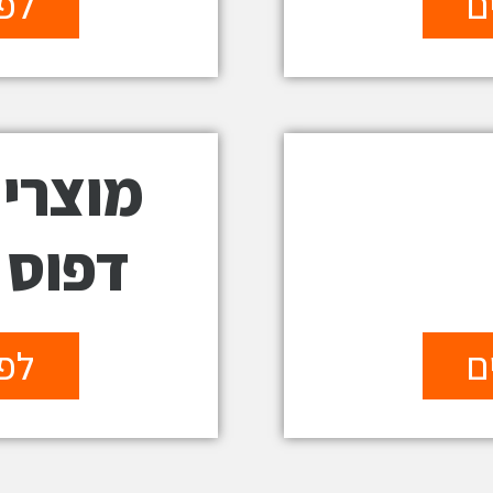
ם
לפר
מוצרי
דפוס
ם
לפר